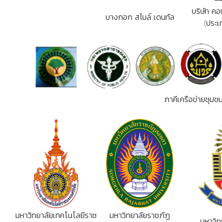
บริษัท คอ
บางกอก สไมล์ เดนทัล
(ประเ
ภาคีเครือข่ายชุม
มหาวิทยาลัยเทคโนโลยีราช
มหาวิทยาลัยราชภัฏ
มหาวิท