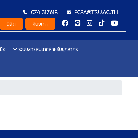
074-317618
ecba@tsu.ac.th
นิสิต
ศิษย์เก่า
มือ
ระบบสารสนเทศสำหรับบุคลากร