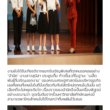
งานยังได้รับเกียรติจากแขกรับเชิญพิเศษที่ทุกคนรอคอยอย่าง
"น้านิค" นางสาวสุนิสา ประยูรเต็ม ก้าวขึ้นเวทีในฐานะ "เมล็ด
พันธุ์ที่เจริญงอกงาม" ของคณะเศรษฐศาสตร์และบริหารธุรกิจ
เธอคือคนที่เคยนั่งในที่นั่งเดียวกันกับนิสิตใหม่ทุกคนในวันนั้น แต่
เลือกที่จะไม่หยุดเติบโต เรื่องราวของน้านิคจึงเป็นเครื่องพิสูจน์
อย่างงดงามว่า จุดเริ่มต้นจากรั้วมหาวิทยาลัยทักษิณแห่งนี้
สามารถพาใครสักคนไปได้ไกลกว่าที่เคยฝันไว้เสมอ