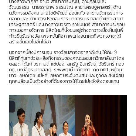
นางสาวฟาฎีลา อาแว สาขาการบัญชี, ด้านศิลปะและ
วัฒนธรรม นายธราเทพ ธรรมโณ สาขาเศรษฐศาสตร์, ด้าน
นวัตกรรมสังคม นายโชติพัฒน์ อ่อนแก้ว สาขานวัตกรรมการ
ตลาด และ ด้านการประกอบการ นายจิรเมธ ทองดำแก้ว สาขา
เศรษฐศาสตร์ และนางสาวปวริศา ราชมนตรี สาขาการประกอบ
การและการจัดการ นิสิตใหม่ที่นั่งชมอยู่ต่างตาวาวเมื่อเห็นรุ่นพี่
ก้าวขึ้นรับรางวัล เพราะนั่นคือภาพแห่งอนาคตที่พวกเขาจะได้
สร้างขึ้นเองในอีกไม่ช้า
นอกจากนี้ยังมีการมอบ รางวัลนิสิตจิตอาสาดีเด่น ให้กับ 9
นิสิตที่ทุ่มเทช่วยเหลือกิจกรรมของคณะและมหาวิทยาลัยมาโดย
ตลอด ได้แก่ วรกานต์ แซ่ย่อง, สหรัฐ อินทรัตน์, วัชรินทร์ ทอง
คม, มณีฉัตร ปานสัสดี, ระพีพัฒน์ แก่นแก้ว, คณาธิป เหมือน
ขาว, กษิดิ์เดช แซ่หลี, กษิดิศ ประจันตะเสน และภูวดล สังเจียม
ทุกคนล้วนเป็นตัวอย่างที่ดีของการให้โดยไม่หวังสิ่งตอบแทน