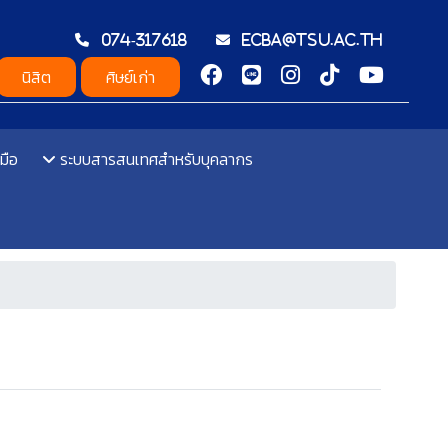
074-317618
ecba@tsu.ac.th
นิสิต
ศิษย์เก่า
มือ
ระบบสารสนเทศสำหรับบุคลากร