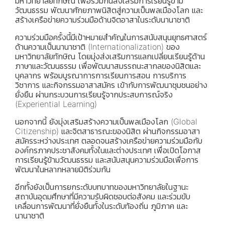
มหาวิทยาลัยทักษิณ เพื่อร่วมกันส่งเสริมการเรียนรู้ข้าม
วัฒนธรรม พัฒนาศักยภาพนิสิตสู่ความเป็นพลเมืองโลก และ
สร้างเครือข่ายความร่วมมือด้านจิตอาสาในระดับนานาชาติ
ความร่วมมือครั้งนี้มีเป้าหมายสำคัญในการสนับสนุนยุทธศาสตร์
ด้านความเป็นนานาชาติ (Internationalization) ของ
มหาวิทยาลัยทักษิณ โดยมุ่งส่งเสริมการแลกเปลี่ยนเรียนรู้ด้าน
ภาษาและวัฒนธรรม เพื่อพัฒนาสมรรถนะสากลของนิสิตและ
บุคลากร พร้อมบูรณาการการเรียนการสอน การบริการ
วิชาการ และกิจกรรมอาสาสมัคร เข้ากับการพัฒนาชุมชนอย่าง
ยั่งยืน ผ่านกระบวนการเรียนรู้จากประสบการณ์จริง
(Experiential Learning)
นอกจากนี้ ยังมุ่งเสริมสร้างความเป็นพลเมืองโลก (Global
Citizenship) และจิตสาธารณะของนิสิต ผ่านกิจกรรมอาสา
สมัครระหว่างประเทศ ตลอดจนสร้างเครือข่ายความร่วมมือกับ
องค์กรภาคประชาสังคมทั้งในและต่างประเทศ เพื่อเปิดโอกาส
การเรียนรู้ข้ามวัฒนธรรม และสนับสนุนความร่วมมือเพื่อการ
พัฒนาในหลากหลายมิติร่วมกัน
อีกทั้งยังเป็นการยกระดับบทบาทของมหาวิทยาลัยในฐานะ
สถาบันอุดมศึกษาที่มีความรับผิดชอบต่อสังคม และร่วมขับ
เคลื่อนการพัฒนาที่ยั่งยืนทั้งในระดับท้องถิ่น ภูมิภาค และ
นานาชาติ