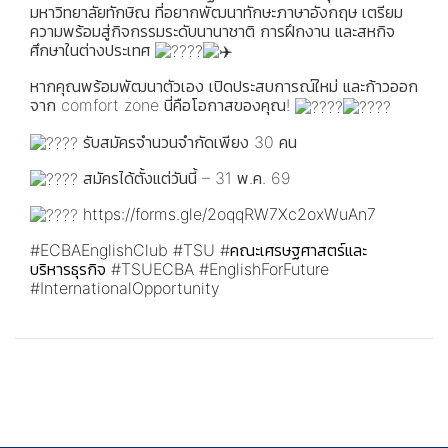
มหาวิทยาลัยทักษิณ ที่อยากพัฒนาทักษะภาษาอังกฤษ เตรียม
ความพร้อมสู่กิจกรรมระดับนานาชาติ การฝึกงาน และสหกิจ
ศึกษาในต่างประเทศ
หากคุณพร้อมพัฒนาตัวเอง เปิดประสบการณ์ใหม่ และก้าวออก
จาก comfort zone นี่คือโอกาสของคุณ!
รับสมัครจำนวนจำกัดเพียง 30 คน
สมัครได้ตั้งแต่วันนี้ – 31 พ.ค. 69
https://forms.gle/2oqqRW7Xc2oxWuAn7
#ECBAEnglishClub
#TSU
#คณะเศรษฐศาสตร์และ
บริหารธุรกิจ
#TSUECBA
#EnglishForFuture
#InternationalOpportunity