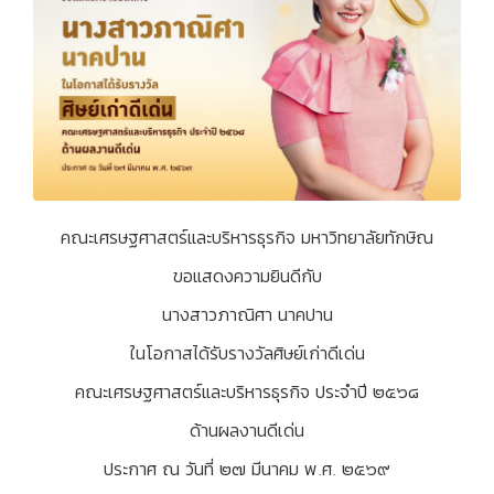
คณะเศรษฐศาสตร์และบริหารธุรกิจ มหาวิทยาลัยทักษิณ
ขอแสดงความยินดีกับ
นางสาวภาณิศา นาคปาน
ในโอกาสได้รับรางวัลศิษย์เก่าดีเด่น
คณะเศรษฐศาสตร์และบริหารธุรกิจ ประจำปี ๒๕๖๘
ด้านผลงานดีเด่น
ประกาศ ณ วันที่ ๒๗ มีนาคม พ.ศ. ๒๕๖๙