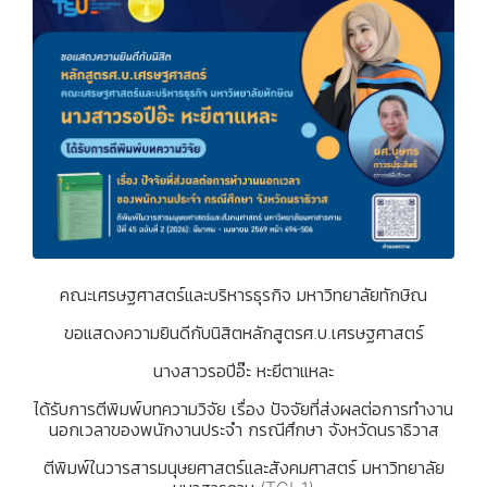
คณะเศรษฐศาสตร์และบริหารธุรกิจ มหาวิทยาลัยทักษิณ
ขอแสดงความยินดีกับนิสิตหลักสูตรศ.บ.เศรษฐศาสตร์
นางสาวรอปีอ๊ะ หะยีตาแหละ
ได้รับการตีพิมพ์บทความวิจัย เรื่อง ปัจจัยที่ส่งผลต่อการทำงาน
นอกเวลาของพนักงานประจำ กรณีศึกษา จังหวัดนราธิวาส
ตีพิมพ์ในวารสารมนุษยศาสตร์และสังคมศาสตร์ มหาวิทยาลัย