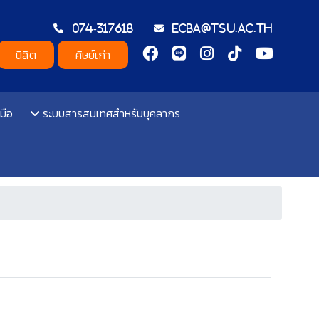
074-317618
ecba@tsu.ac.th
นิสิต
ศิษย์เก่า
มือ
ระบบสารสนเทศสำหรับบุคลากร