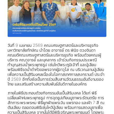
วันที่ 9 เมษายน 2569 คณะเศรษฐศาสตร์และบริหารธุรกิจ
มหาวิทยาลัยทักษิณ นำโดย อาจารย์ ดร.พินิจ ดวงจินดา
คณบดีคณะเศรษฐศาสตร์และบริหารธุรกิจ พร้อมด้วยคณะผู้
บริหาร คณาจารย์ และบุคลากร เข้าร่วมกิจกรรมประเพณี
ทำบุญสรงน้ำพระพุทธรูป เซ่นไหว้พระภูมิเจ้าที่ และปู่เลียบ
พร้อมพิธีรดน้ำดำหัวขอพรจากผู้อาวุโส ณ บริเวณลานปู่เลียบ
เพื่อความเป็นสิริมงคลเนื่องในโอกาสเทศกาลสงกรานต์ ประจำ
ปี 2569 อีกทั้งยังเป็นการร่วมสืบสานวัฒนธรรมอันดีงามของ
ไทย และเสริมสร้างความสัมพันธ์อันดีภายในองค์กร
ภายในพิธีประกอบด้วยกิจกรรมอันเป็นสิริมงคล ได้แก่ พิธี
เปลี่ยนผ้าห่มพระพุทธรูป การจุดธูปเทียนบูชาพระรัตนตรัย การ
สักการะพระพรหม พิธีผูกผ้าแพรเงิน แพรทอง และผ้า 7 สี ณ
ต้นเลียบ ตลอดจนพิธีเซ่นไหว้ปู่เลียบ พร้อมการแสดงบูชาเพื่อ
ความเป็นสิริมงคล จากนั้นได้มีพิธีเจริญพระพุทธมนต์ โดยพระ