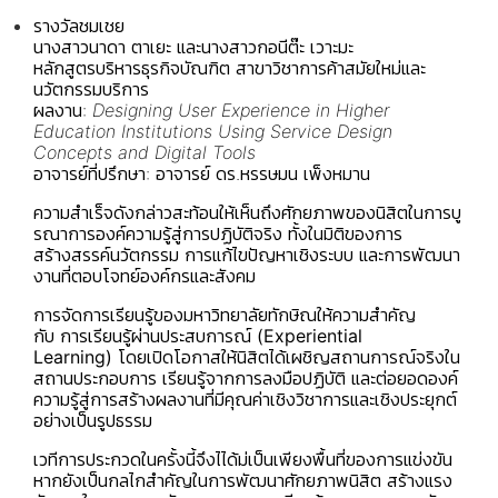
รางวัลชมเชย
นางสาวนาดา ตาเยะ และนางสาวกอนีต๊ะ เวาะมะ
หลักสูตรบริหารธุรกิจบัณฑิต สาขาวิชาการค้าสมัยใหม่และ
นวัตกรรมบริการ
ผลงาน:
Designing User Experience in Higher
Education Institutions Using Service Design
Concepts and Digital Tools
อาจารย์ที่ปรึกษา: อาจารย์ ดร.หรรษมน เพ็งหมาน
ความสำเร็จดังกล่าวสะท้อนให้เห็นถึงศักยภาพของนิสิตในการบู
รณาการองค์ความรู้สู่การปฏิบัติจริง ทั้งในมิติของการ
สร้างสรรค์นวัตกรรม การแก้ไขปัญหาเชิงระบบ และการพัฒนา
งานที่ตอบโจทย์องค์กรและสังคม
การจัดการเรียนรู้ของมหาวิทยาลัยทักษิณให้ความสำคัญ
กับ
การเรียนรู้ผ่านประสบการณ์ (Experiential
Learning)
โดยเปิดโอกาสให้นิสิตได้เผชิญสถานการณ์จริงใน
สถานประกอบการ เรียนรู้จากการลงมือปฏิบัติ และต่อยอดองค์
ความรู้สู่การสร้างผลงานที่มีคุณค่าเชิงวิชาการและเชิงประยุกต์
อย่างเป็นรูปธรรม
เวทีการประกวดในครั้งนี้จึงไได้ม่เป็นเพียงพื้นที่ของการแข่งขัน
หากยังเป็นกลไกสำคัญในการพัฒนาศักยภาพนิสิต สร้างแรง