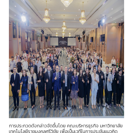
การประกวดดังกล่าวจัดขึ้นโดย คณะบริหารธุรกิจ มหาวิทยาลัย
เทคโนโลยีราชมงคลศรีวิชัย เพื่อเป็นเวทีในการประชันแนวคิด