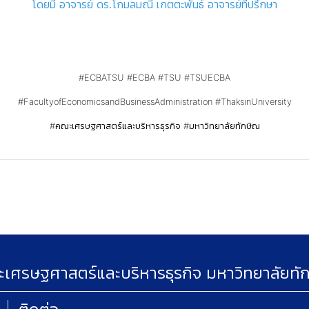
โดยมี อาจารย์ ดร.โกมลมณี เกตตะพันธ์ อาจารย์ที่ปรึกษา
#ECBATSU
#ECBA
#TSU
#TSUECBA
#FacultyofEconomicsandBusinessAdministration
#ThaksinUniversity
#คณะเศรษฐศาสตร์และบริหารธุรกิจ
#มหาวิทยาลัยทักษิณ
เศรษฐศาสตร์และบริหารธุรกิจ มหาวิทยาลัยทั