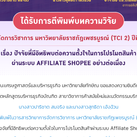
ะเศรษฐศาสตร์และบริหารธุรกิจ มหาวิทยาลัยทักษิณ ขอแสดงความยินดี
สิตหลักสูตรบริหารธุรกิจบัณฑิต สาขาวิชาการค้าสมัยใหม่และนวัตกรรมบริ
นางสาวปาริชาต สมจริง และนางสาวสุทธิดา เอ้งฉ้วน
ตีพิมพ์ในวารสารวิทยาการจัดการวิชาการ มหาวิทยาลัยราชภัฎเพชรบูรณ์ (T
ัจจัยที่มีอิทธิพบต่อความตั้งใจในการโปรโมตสินค้าผ่านระบบ Affiliate Sh