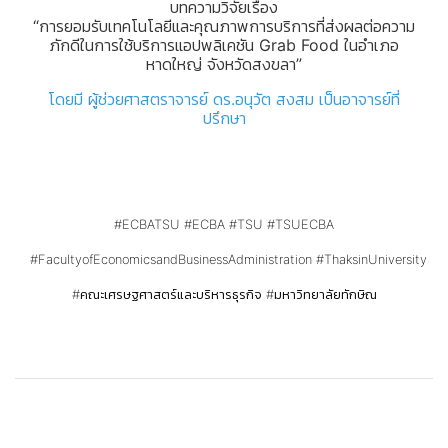
บทความวิจัยเรื่อง
“การยอมรับเทคโนโลยีและคุณภาพการบริการที่ส่งผลต่อความ
ภักดีในการใช้บริการแอปพลิเคชัน Grab Food ในอำเภอ
หาดใหญ่ จังหวัดสงขลา”
โดยมี
ผู้ช่วยศาสตราจารย์ ดร.อนุวัต สงสม
เป็นอาจารย์ที่
ปรึกษา
#ECBATSU
#ECBA
#TSU
#TSUECBA
#FacultyofEconomicsandBusinessAdministration
#ThaksinUniversity
#คณะเศรษฐศาสตร์และบริหารธุรกิจ
#มหาวิทยาลัยทักษิณ