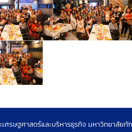
เศรษฐศาสตร์และบริหารธุรกิจ มหาวิทยาลัยทั