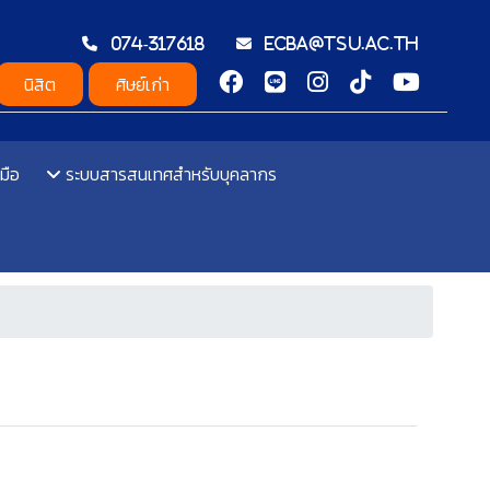
074-317618
ecba@tsu.ac.th
นิสิต
ศิษย์เก่า
มือ
ระบบสารสนเทศสำหรับบุคลากร