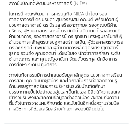
สถาบันบัณฑิตพัฒนบริหารศาสตร์ (NIDA)
ในการนี้ คณะพัฒนาการเศรษฐกิจ NIDA นำโดย รอง
ศาสตราจารย์ ดร.ปริยดา สุขเจริญสิน คณบดี พร้อมด้วย ผู้
ช่วยศาสตราจารย์ ดร.นิรมล อริยอาภากมล รองคณบดีฝ่าย
บริหาร, ผู้ช่วยศาสตราจารย์ ดร.ทัศนีย์ สติมานนท์ รองคณบดี
ฝ่ายวิชาการ, รองศาสตราจารย์ ดร.ยุทธนา เศรษฐปราโมทย์ ผู้
อำนวยการหลักสูตรเศรษฐศาสตร์การเงิน, ผู้ช่วยศาสตราจารย์
ดร.อัธกฤตย์ เทพมงคล ผู้อำนวยการหลักสูตรเศรษฐศาสตร์
ธุรกิจ รวมถึง คุณจิตติมา เดียงไธสง นักวิชาการศึกษา ระดับ
ชำนาญการ และ คุณณัฐชานันท์ รัตนตั้งตระกูล นักวิชาการ
การศึกษา ระดับปฏิบัติการ
ภายในกิจกรรมมีการนำเสนอข้อมูลหลักสูตร แนวทางการเรียน
การสอน คุณสมบัติผู้สมัคร และโอกาสในการต่อยอดความรู้
ด้านเศรษฐศาสตร์และการบริหารในระดับบัณฑิตศึกษา
บรรยากาศเป็นไปอย่างอบอุ่นและเป็นกันเอง นิสิตให้ความสนใจ
เข้าร่วมรับฟังและซักถามข้อมูลอย่างต่อเนื่อง สะท้อนถึงความ
ตื่นตัวในการวางแผนศึกษาต่อ และนับเป็นอีกหนึ่งความร่วมมือ
ทางวิชาการที่ช่วยเสริมสร้างศักยภาพของนิสิตต่อไป