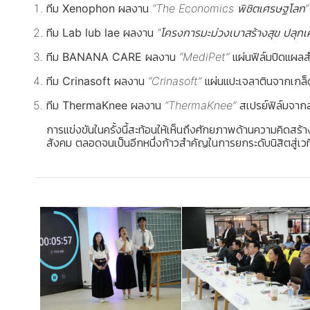
ทีม Xenophon
ผลงาน
“The Economics พิชิตเศรษฐโลก”
ทีม Lab lub lae
ผลงาน
“โครงการมะม่วงเบาสร้างสุข ปลุก
ทีม BANANA CARE
ผลงาน
“MediPet”
แผ่นฟิล์มปิดแผลสำ
ทีม Crinasoft
ผลงาน
“Crinasoft”
แผ่นแปะเจลาตินจากเกล
ทีม ThermaKnee
ผลงาน
“ThermaKnee”
สเปรย์ฟิล์มจาก
การแข่งขันในครั้งนี้สะท้อนให้เห็นถึงศักยภาพด้านความคิดส
สังคม ตลอดจนเป็นอีกหนึ่งก้าวสำคัญในการยกระดับนิสิตสู่เว