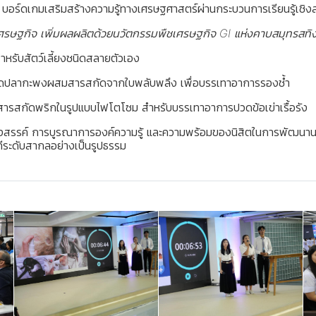
บอร์ดเกมเสริมสร้างความรู้ทางเศรษฐศาสตร์ผ่านกระบวนการเรียนรู้เชิง
เศรษฐกิจ เพิ่มผลผลิตด้วยนวัตกรรมพืชเศรษฐกิจ GI แห่งคาบสมุทรสทิ
หรับสัตว์เลี้ยงชนิดสลายตัวเอง
็ดปลากะพงผสมสารสกัดจากใบพลับพลึง เพื่อบรรเทาอาการรองช้ำ
สารสกัดพริกในรูปแบบไฟโตโซม สำหรับบรรเทาอาการปวดข้อเข่าเรื้อรัง
ร้างสรรค์ การบูรณาการองค์ความรู้ และความพร้อมของนิสิตในการพัฒนาน
ทีระดับสากลอย่างเป็นรูปธรรม