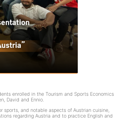
ents enrolled in the Tourism and Sports Economics
en, David and Ennio.
r sports, and notable aspects of Austrian cuisine,
tions regarding Austria and to practice English and