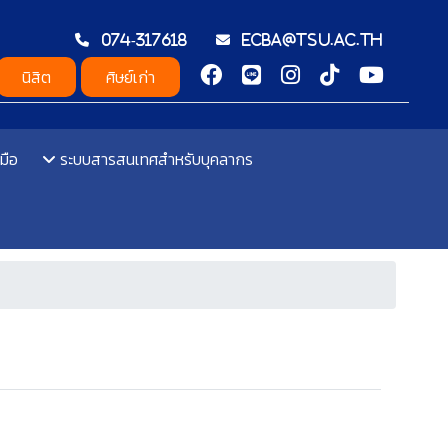
074-317618
ecba@tsu.ac.th
นิสิต
ศิษย์เก่า
มือ
ระบบสารสนเทศสำหรับบุคลากร