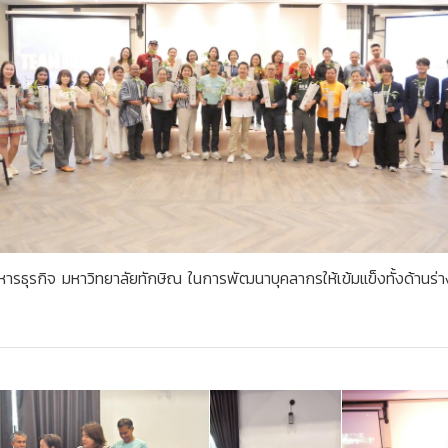
รธุรกิจ มหาวิทยาลัยทักษิณ ในการพัฒนาบุคลากรให้เข้มแข็งทั้งด้านร่า