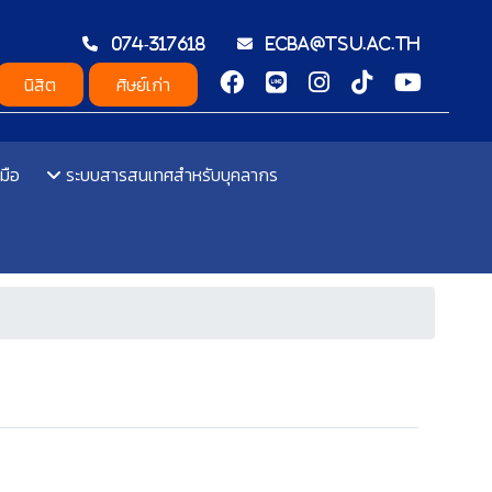
074-317618
ecba@tsu.ac.th
นิสิต
ศิษย์เก่า
มือ
ระบบสารสนเทศสำหรับบุคลากร