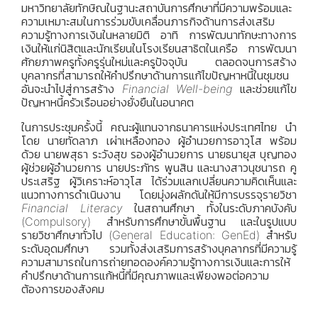
มหาวิทยาลัยทักษิณในฐานะสถาบันการศึกษาที่มีความพร้อมและ
ความเหมาะสมในการร่วมขับเคลื่อนภารกิจด้านการส่งเสริม
ความรู้ทางการเงินในหลายมิติ อาทิ การพัฒนาทักษะทางการ
เงินให้แก่นิสิตและนักเรียนในโรงเรียนสาธิตในเครือ การพัฒนา
ศักยภาพครูทั้งครูรุ่นใหม่และครูปัจจุบัน ตลอดจนการสร้าง
บุคลากรที่สามารถให้คำปรึกษาด้านการแก้ไขปัญหาหนี้ในชุมชน
อันจะนำไปสู่การสร้าง
Financial Well-being
และช่วยแก้ไข
ปัญหาหนี้ครัวเรือนอย่างยั่งยืนในอนาคต
ในการประชุมครั้งนี้ คณะผู้แทนจากธนาคารแห่งประเทศไทย นำ
โดย นายทัดลาภ เผ่าเหลืองทอง ผู้อำนวยการอาวุโส พร้อม
ด้วย นายพสุธา ระวังสุข รองผู้อำนวยการ นายธนายุส บุญทอง
ผู้ช่วยผู้อำนวยการ นายประภัทร พูนสิน และนางสาวนุชนารถ คู
ประเสริฐ ผู้วิเคราะห์อาวุโส ได้ร่วมแลกเปลี่ยนความคิดเห็นและ
แนวทางการดำเนินงาน โดยมุ่งผลักดันให้มีการบรรจุรายวิชา
Financial Literacy
ในสถานศึกษา ทั้งในระดับภาคบังคับ
(Compulsory) สำหรับการศึกษาขั้นพื้นฐาน และในรูปแบบ
รายวิชาศึกษาทั่วไป (General Education: GenEd) สำหรับ
ระดับอุดมศึกษา รวมทั้งส่งเสริมการสร้างบุคลากรที่มีความรู้
ความสามารถในการถ่ายทอดองค์ความรู้ทางการเงินและการให้
คำปรึกษาด้านการแก้หนี้ที่มีคุณภาพและเพียงพอต่อความ
ต้องการของสังคม