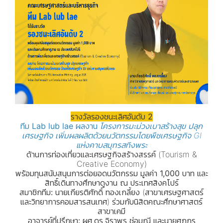
รางวัลรองชนะเลิศอันดับ 2
ทีม
Lab lub lae
ผลงาน
โครงการมะม่วงเบาสร้างสุข ปลุก
เศรษฐกิจ เพิ่มผลผลิตด้วยนวัตกรรมโดยพืชเศรษฐกิจ GI
แห่งคาบสมุทรสทิงพระ
ด้านการท่องเที่ยวและเศรษฐกิจสร้างสรรค์ (Tourism &
Creative Economy)
พร้อมทุนสนับสนุนการต่อยอดนวัตกรรม มูลค่า 1,000 บาท และ
สิทธิ์เดินทางศึกษาดูงาน ณ ประเทศสิงคโปร์
สมาชิกทีม:
นายเกียรติศักดิ์ ทองเกลี้ยง (สาขาเศรษฐศาสตร์
และวิทยาการคอมสารสนเทศ) ร่วมกับนิสิตคณะศึกษาศาสตร์
สาขาเคมี
อาจารย์ที่ปรึกษา:
ผศ.ดร.จิราพร ช่อมณี และนายศุภกร