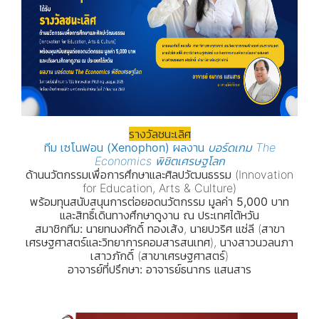
รางวัลชนะเลิศ
ทีม
เซโนฟอน (Xenophon)
ผลงาน
บอร์ดเกม The
Economics พิชิตเศรษฐโลก
ด้านนวัตกรรมเพื่อการศึกษาและศิลปวัฒนธรรม (Innovation
for Education, Arts & Culture)
พร้อมทุนสนับสนุนการต่อยอดนวัตกรรม มูลค่า 5,000 บาท
และสิทธิ์เดินทางศึกษาดูงาน ณ ประเทศไต้หวัน
สมาชิกทีม:
นายทนงศักดิ์ ทองเส้ง, นายปวริศ แซ่ลี (สาขา
เศรษฐศาสตร์และวิทยาการคอมสารสนเทศ), นางสาวนวลนภา
เสาวภักดิ์ (สาขาเศรษฐศาสตร์)
อาจารย์ที่ปรึกษา:
อาจารย์ธนากร แสนสาร