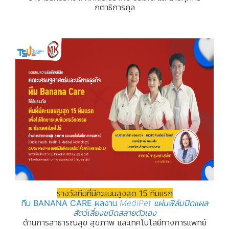
กตาธิการกุล
รางวัลทีมที่มีคะแนนสูงสุด 15 ทีมแรก
ทีม
BANANA CARE
ผลงาน
MediPet แผ่นฟิล์มปิดแผล
สัตว์เลี้ยงชนิดสลายตัวเอง
ด้านการสาธารณสุข สุขภาพ และเทคโนโลยีทางการแพทย์