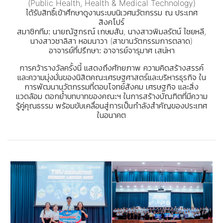
(Public Health, Health & Medical Technology)
ได้รับสิทธิ์เข้าศึกษาดูงานระบบนิเวศนวัตกรรม ณ ประเทศ
สิงคโปร์
สมาชิกทีม:
นายณัฐกรณ์ เกษมสัน, นางสาวพิมลรัตน์ ไชยหลี,
นางสาวชาลิสา หอมนาวา (สาขานวัตกรรมการตลาด)
อาจารย์ที่ปรึกษา:
อาจารย์จารุมาศ เสน่หา
การคว้ารางวัลครั้งนี้ แสดงถึงศักยภาพ ความคิดสร้างสรรค์
และความมุ่งมั่นของนิสิตคณะเศรษฐศาสตร์และบริหารธุรกิจ ใน
การพัฒนานวัตกรรมที่ตอบโจทย์สังคม เศรษฐกิจ และสิ่ง
แวดล้อม ตอกย้ำบทบาทของคณะฯ ในการสร้างบัณฑิตที่มีความ
รู้คู่คุณธรรม พร้อมขับเคลื่อนสู่การเป็นกำลังสำคัญของประเทศ
ในอนาคต