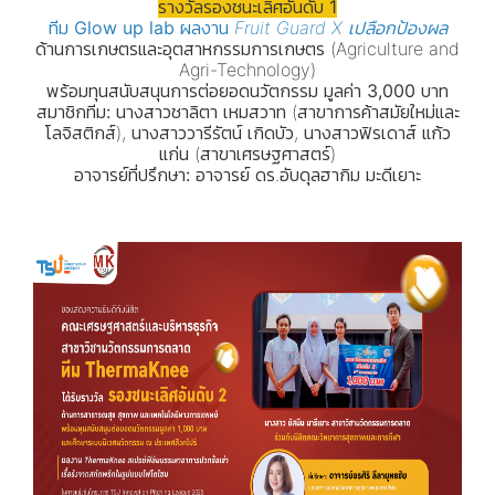
รางวัลรองชนะเลิศอันดับ 1
ทีม
Glow up lab
ผลงาน
Fruit Guard X เปลือกป้องผล
ด้านการเกษตรและอุตสาหกรรมการเกษตร (Agriculture and
Agri-Technology)
พร้อมทุนสนับสนุนการต่อยอดนวัตกรรม มูลค่า 3,000 บาท
สมาชิกทีม:
นางสาวชาลิตา เหมสวาท (สาขาการค้าสมัยใหม่และ
โลจิสติกส์), นางสาววารีรัตน์ เกิดบัว, นางสาวฟิรเดาส์ แก้ว
แก่น (สาขาเศรษฐศาสตร์)
อาจารย์ที่ปรึกษา:
อาจารย์ ดร.อับดุลฮากิม มะดีเยาะ